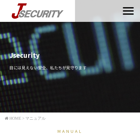
Toggl
naviga
Jsecurity
目には見えない安全、私たちが見守ります
HOME > マニュアル
MANUAL