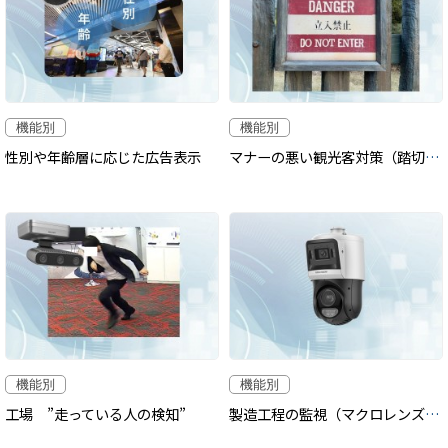
機能別
機能別
性別や年齢層に応じた広告表示
マナーの悪い観光客対策（踏切や私有地への侵入対策）
機能別
機能別
工場 ”走っている人の検知”
製造工程の監視（マクロレンズカメラ）