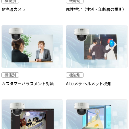
機能別
機能別
耐高温カメラ
属性推定（性別・年齢層の推測）
機能別
機能別
カスタマーハラスメント対策
AIカメラ ヘルメット検知