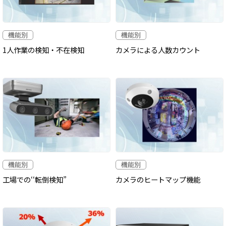
機能別
機能別
1人作業の検知・不在検知
カメラによる人数カウント
機能別
機能別
工場での‘‘転倒検知”
カメラのヒートマップ機能